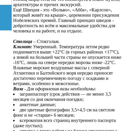
архитектуры и прочих экскурсий.
Ещё Швеция - это «Вольво», «Абба», «Карлсон»,
который живёт на крыше», церемонии присуждения
Нобелевских премий. Главный принцип шведов -
добротность во всём и максимальные удобства для
человека и на работе, и на отдыхе.
Столица
– Стокгольм.
Климат:
Умеренный. Температура летом редко
поднимается выше +22°C (в горных районах +17°C),
а зимой на большей части страны не опускается ниже
-16°C, лишь на севере нередки морозы ниже -22°C.
Влажные морские воздушные массы с северной
Атлантики и Балтийского моря нередко приносят
достаточно переменчивую погоду с осадками и
ветрами, особенно в межсезонье.
Виза
-
Для оформления визы необходимы:
загранпаспорт (срок действия — не менее 3,5
месяцев со дня окончания поездки;
анкетные данные;
две цветные фотографии 3,5×4,5 см на светлом
фоне и не «старше» 6 месяцев;
ксерокопия всех страниц внутреннего паспорта
(даже пустых);
справка с места работы на бланке организации с