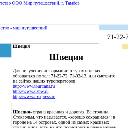
71-22-7
Швеция
Швеция
Для получения информации о турах и ценах
обращаться по тел: 71-22-72; 71-92-13, или смотрите
на сайтах наших туроператоров:
http://www.tourtrans.ru
http://www.dsbw.ru
http://www.r-express.ru
Швеция
- страна красивая и дорогая. Её столица,
Стокгольм, что называется, «хорошо сохранился»: в
городе на 14 островах, одной из самых красивых
столиц мира, есть, на что посмотреть в плане музеев,