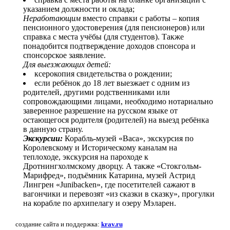
указанием должности и оклада;
Неработающим
вместо справки с работы – копия
пенсионного удостоверения (для пенсионеров) или
справка с места учёбы (для студентов). Также
понадобится подтверждение доходов спонсора и
спонсорское заявление.
Для выезжающих детей:
ксерокопия свидетельства о рождении;
если ребёнок до 18 лет выезжает с одним из
родителей, другими родственниками или
сопровождающими лицами, необходимо нотариально
заверенное разрешение на русском языке от
остающегося родителя (родителей) на выезд ребёнка
в данную страну.
Экскурсии:
Корабль-музей «Васа», экскурсия по
Королевскому и Историческому каналам на
теплоходе, экскурсия на пароходе к
Дротнингхолмскому дворцу. А также «Стокгольм-
Марифред», подъёмник Катарина, музей Астрид
Лингрен «Junibacken», где посетителей сажают в
вагончики и перевозят «из сказки в сказку», прогулки
на корабле по архипелагу и озеру Мэларен.
создание сайта и поддержка:
krav.ru