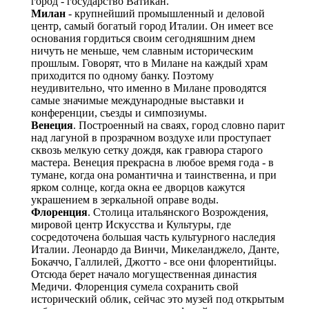
город - государство Ватикан.
Милан
- крупнейший промышленный и деловой
центр, самый богатый город Италии. Он имеет все
основания гордиться своим сегодняшним днем
ничуть не меньше, чем славным историческим
прошлым. Говорят, что в Милане на каждый храм
приходится по одному банку. Поэтому
неудивительно, что именно в Милане проводятся
самые значимые международные выставки и
конференции, съезды и симпозиумы.
Венеция
. Построенный на сваях, город словно парит
над лагуной в прозрачном воздухе или проступает
сквозь мелкую сетку дождя, как гравюра старого
мастера. Венеция прекрасна в любое время года - в
тумане, когда она романтична и таинственна, и при
ярком солнце, когда окна ее дворцов кажутся
украшением в зеркальной оправе воды.
Флоренция
. Столица итальянского Возрождения,
мировой центр Искусства и Культуры, где
сосредоточена большая часть культурного наследия
Италии. Леонардо да Винчи, Микеланджело, Данте,
Бокаччо, Галлилей, Джотто - все они флорентийцы.
Отсюда берет начало могущественная династия
Медичи. Флоренция сумела сохранить свой
исторический облик, сейчас это музей под открытым