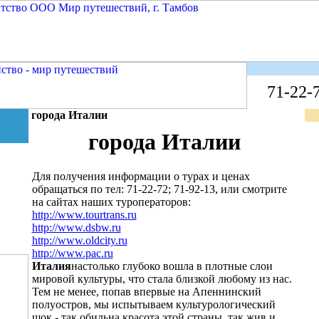
71-22-7
города Италии
города Италии
Для получения информации о турах и ценах
обращаться по тел: 71-22-72; 71-92-13, или смотрите
на сайтах наших туроператоров:
http://www.tourtrans.ru
http://www.dsbw.ru
http://www.oldcity.ru
http://www.pac.ru
Италия
настолько глубоко вошла в плотные слои
мировой культуры, что стала близкой любому из нас.
Тем не менее, попав впервые на Апеннинский
полуостров, мы испытываем культурологический
шок - так обильна красота этой страны, так жив и