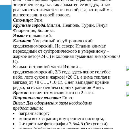
энергичен ее пульс, так ароматен ее воздух, и так
реальность отличается от того образа, который мы
выпестовали в своей голове.
Столица:
Рим.
Крупные города:
Милан, Неаполь, Турин, Генуя,
Флоренция, Болонья.
Язык:
итальянский.
Климат:
Умеренный и субтропический
средиземноморский. На севере Италии климат
переходный от субтропического к умеренному –
жаркое лето(+24 С) и холодная туманная зима(около 0
С).
Климат островной части Италии –
средиземноморский, 2/3 года здесь ясное голубое
небо, лето сухое и жаркое(+26 С), а зима теплая и
мягкая( от +8 С….+10 С). Снег выпадает крайне
редко, за исключением горных районов Альп.
Время:
отстает от московского на 2 часа.
Национальная валюта:
Евро.
Визы:
Для оформления визы необходимо
предоставить:
загранпаспорт;
копия всех страниц внутреннего паспорта;
2-е цветные фотографии 3,5x4,5 (без уголка);
анкета (с обязательным указанием адреса места