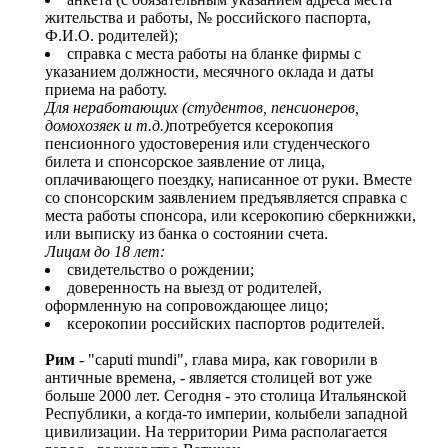
жительства и работы, № российского паспорта,
Ф.И.О. родителей);
справка с места работы на бланке фирмы с
указанием должности, месячного оклада и даты
приема на работу.
Для неработающих (студентов, пенсионеров,
домохозяек и т.д.)
потребуется ксерокопия
пенсионного удостоверения или студенческого
билета и спонсорское заявление от лица,
оплачивающего поездку, написанное от руки. Вместе
со спонсорским заявлением предъявляется справка с
места работы спонсора, или ксерокопию сберкнижки,
или выписку из банка о состоянии счета.
Лицам до 18 лет:
свидетельство о рождении;
доверенность на выезд от родителей,
оформленную на сопровождающее лицо;
ксерокопии российских паспортов родителей.
Рим
- "caputi mundi", глава мира, как говорили в
античные времена, - является столицей вот уже
больше 2000 лет. Сегодня - это столица Итальянской
Республики, а когда-то империи, колыбели западной
цивилизации. На территории Рима располагается