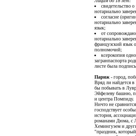
Лицам до 18 лет:
свидетельство о
нотариально завере
согласие (оригин
нотариально завер
язык;
от сопровождаю
нотариально завере
французский язык о
полномочий;
ксерокопия одно
загранпаспорта род
листе была подпись
Париж
- город, по
Вряд ли найдется в
бы побывать в Лувре
Эйфелеву башню, по
и центра Помпиду.
Ничто не сравнится
господствует особы
история, ассоциаци
романами Дюма, с 
Хемингуэем и други
"праздник, который