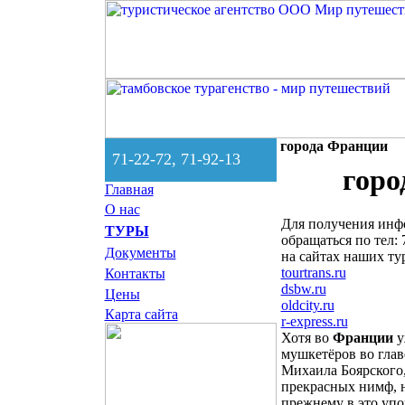
города Франции
71-22-72, 71-92-13
горо
Главная
О нас
Для получения инф
ТУРЫ
обращаться по тел: 
Документы
на сайтах наших ту
tourtrans.ru
Контакты
dsbw.ru
Цены
oldcity.ru
Карта сайта
r-express.ru
Хотя во
Франции
у
мушкетёров во глав
Михаила Боярского,
прекрасных нимф, 
прежнему в это упо