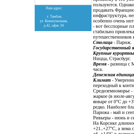
пользуются. Однако
Наш адрес:
продавать Францию 
инфраструктура, неп
г. Тамбов,
особенно очень инт
ул. Коммунальная,
д.42, офис 34
- вот бесспорные п
стабильно привлек
путешественников 
Столица
- Париж.
Государственный 
Крупные курортные
Ницца, Страсбург.
Время
- разница с 
часа.
Денежная единица
Климат
- Умеренны
переходный к конти
Средиземноморье - 
жаркое (в июле-авгу
январе от 0°C до +3
редко. Наиболее бл
Парижа - май и сен
Ривьеры - июнь и с
На Корсике длинное
+21..+27°C, а зима 
+6..+14°C в долинах