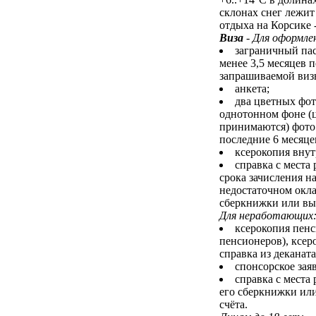
склонах снег лежит
отдыха на Корсике -
Виза
-
Для оформле
заграничный пас
менее 3,5 месяцев 
запрашиваемой виз
анкета;
два цветных фот
однотонном фоне (
принимаются) фото 
последние 6 месяцев
ксерокопия внут
справка с места
срока зачисления на
недостаточном окл
сберкнижки или вып
Для неработающих
ксерокопия пенс
пенсионеров), ксер
справка из деканата
спонсорское зая
справка с места
его сберкнижки или
счёта.