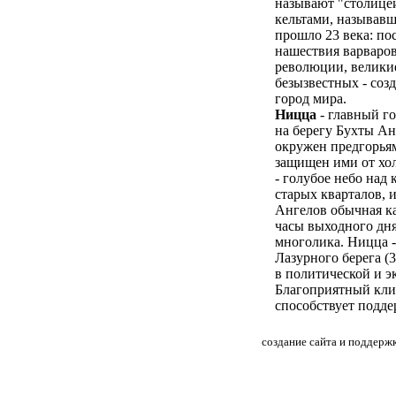
называют "столицей 
кельтами, называвш
прошло 23 века: по
нашествия варваров
революции, велики
безызвестных - соз
город мира.
Ницца
- главный г
на берегу Бухты Ан
окружен предгорья
защищен ими от хо
- голубое небо на
старых кварталов, и
Ангелов обычная к
часы выходного дня
многолика. Ницца 
Лазурного берега (3
в политической и 
Благоприятный клим
способствует подде
создание сайта и поддерж